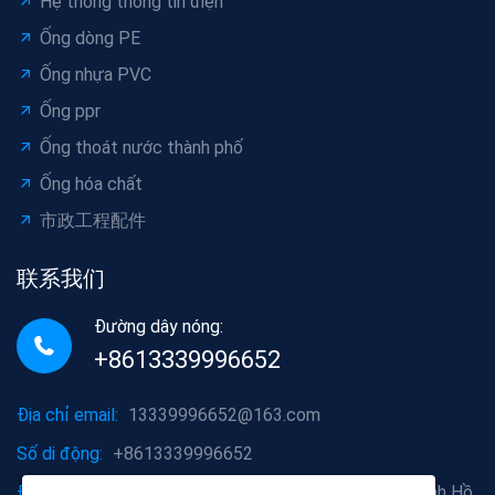
Hệ thống thông tin điện
Ống dòng PE
Ống nhựa PVC
Ống ppr
Ống thoát nước thành phố
Ống hóa chất
市政工程配件
联系我们
Đường dây nóng:
+8613339996652
Địa chỉ email:
13339996652@163.com
Số di động:
+8613339996652
Địa chỉ công ty:
Quận Hồng Sơn, thành phố Vũ Hán, tỉnh Hồ