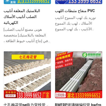
منفاخ مثبطات اللهب PVC
البلاستيك المغلفة أنابيب
الصلب أنابيب الأسلاك
توريد بك لهب المموج أنابيب
الكهربائية
الأسلاك ، لهب بك المموج
الأنابيب ، بك لهب المموج
[هوبى مصنع أنابيب الصلب
الأنابيب ، لهب المموج الأسلاك
المغلفة بالبلاستيك] متخصصة
كم و بك لهب ال...
في إنتاج أنابيب خيوط الطاقة ،
وأنابيب الطاقة وأنابيب الصلب
المغلفة با...
七孔梅花管pe电力穿线管，
BWFRP玻璃钢编织管 bwfrp