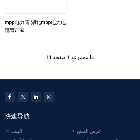
mpp电力管 湖北mpp电力电
缆管厂家
ما مجموعه
1
صفحة
11
快速导航
عرض المنتج
البيت