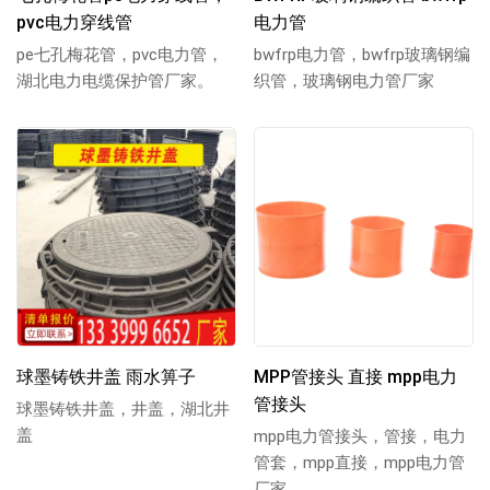
pvc电力穿线管
电力管
pe七孔梅花管，pvc电力管，
bwfrp电力管，bwfrp玻璃钢编
湖北电力电缆保护管厂家。
织管，玻璃钢电力管厂家
球墨铸铁井盖 雨水箅子
MPP管接头 直接 mpp电力
管接头
球墨铸铁井盖，井盖，湖北井
盖
mpp电力管接头，管接，电力
管套，mpp直接，mpp电力管
厂家。