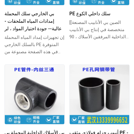
PE سلك داخلي الكوع
بي الخارجي سلك المحملة
إمدادات المياه الملحقات -
[الصين بي الأنابيب المصنعة]
عالية-- جودة اختيار المواد ، لر
متخصصة في إنتاج بي الأنابيب
الداخلية المرفقين الأسلاك ، 90
إن تجهيزات إمداد المياه المحملة
درجة الزاوية اليمنى المرفقين
بالسلك الخارجي PE المتوفرة
موضو...
في هذه الصفحة مصنوعة من
مادة البولي إيثيلين عالية الجودة
، وا...
أنبوب حزام فولاذي مثقب PE -
بي الأسلاك الداخلية المحملة بي