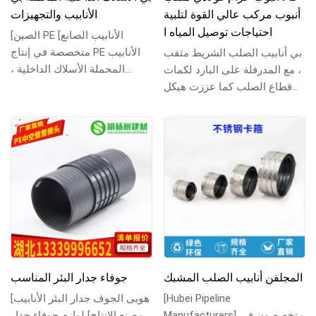
أنبوب مركب عالي القوة لتلبية
الأنابيب والتجهيزات
احتياجات توصيل المياه ا
[الصين PE الأنابيب الصانع]
متخصصة في إنتاج PE الأنابيب
بي أنابيب الصلب الشريط مثقب
المحملة الأسلاك الداخلية ،
، مع المدرفلة على البارد لكمات
المحملة موضوع الداخلية
قطاع الصلب كما عززت هيكل
ومختلف تجهيزات ...
عظمي ، مركب المواد الغذائية
الصف الب...
المجلفن أنابيب الصلب المشبك
جوفاء جدار البئر المناسب
[Hubei Pipeline
[هوبى الجوف جدار البئر الأنابيب
Manufacturers] متخصصون في
مصنع الإنتاج] لوازم جوفاء جدار