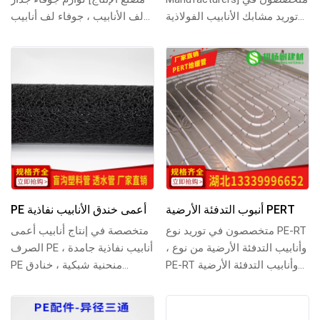
توريد مشابك الأنابيب الفولاذية
لف الأنابيب ، جوفاء لف أنابيب
المجلفنة وتجهيزات الأنابيب
البئر والأنابيب الآبار الاس...
المختلفة ، وموردي ال...
أنبوب التدفئة الأرضية PERT
PE أعمى خندق الأنابيب نفاذية
متخصصون في توريد نوع PE-RT
متخصصة في إنتاج أنابيب أعمى
، وأنابيب التدفئة الأرضية من نوع
الصرف PE ، أنابيب نفاذية جامدة
PE-RT وأنابيب التدفئة الأرضية
PE منحنية شبكية ، خنادق
حاجز الأكسجين PERT ، وتوفير
بلاستيكية عمياء وغيرها من
أن...
المنتجات ، ...