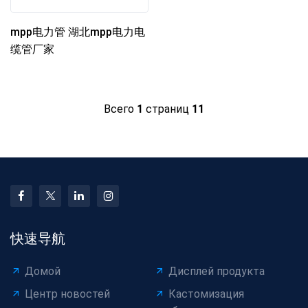
mpp电力管 湖北mpp电力电
缆管厂家
Всего
1
страниц
11
快速导航
Домой
Дисплей продукта
Центр новостей
Кастомизация