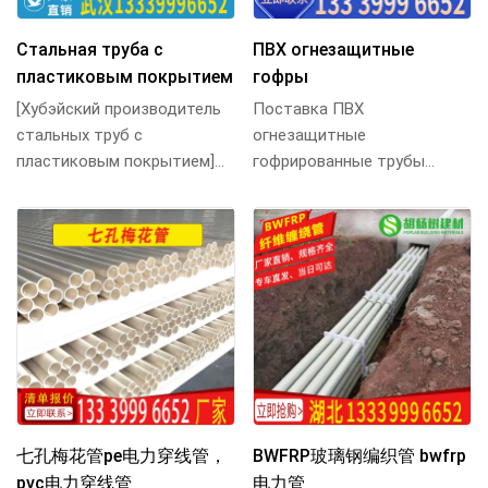
Стальная труба с
ПВХ огнезащитные
пластиковым покрытием
гофры
[Хубэйский производитель
Поставка ПВХ
стальных труб с
огнезащитные
пластиковым покрытием]
гофрированные трубы
специализируется на
провода, огнезащитные
производстве силовых
ПВХ гофрированные трубы,
резьбовых труб,...
ПВХ огнезащитные
гофрирован...
七孔梅花管pe电力穿线管，
BWFRP玻璃钢编织管 bwfrp
pvc电力穿线管
电力管