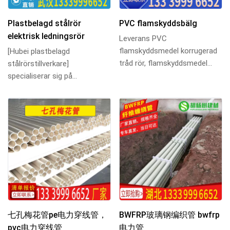
Plastbelagd stålrör
PVC flamskyddsbälg
elektrisk ledningsrör
Leverans PVC
flamskyddsmedel korrugerad
[Hubei plastbelagd
tråd rör, flamskyddsmedel
stålrörstillverkare]
PVC korrugerad rör, PVC
specialiserar sig på
flamskyddsmedel korrugerad
produktion av krafttrådrör,
rör...
kraftrör och
kraftplastbelagda ...
七孔梅花管pe电力穿线管，
BWFRP玻璃钢编织管 bwfrp
pvc电力穿线管
电力管