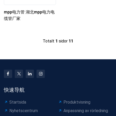
mpp电力管 湖北mpp电力电
缆管厂家
Totalt
1
sidor
11
快速导航
Startsida
Produktvisning
Nyhetscentrum
Anpassning av rörledning