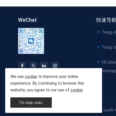
WeChat
快速导
Trang c
Trung t
Về chún
Sitema
We use
cookie
to improve your online
experience. By continuing to browse this
website, you agree to our use of
cookie
.
Tôi chấp nhận.
Bản quyền 