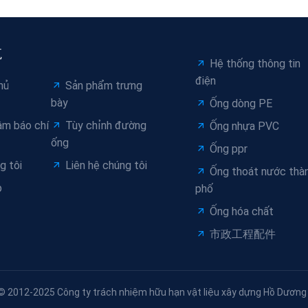
航
Hệ thống thông tin
điện
hủ
Sản phẩm trưng
bày
Ống dòng PE
âm báo chí
Tùy chỉnh đường
Ống nhựa PVC
ống
Ống ppr
g tôi
Liên hệ chúng tôi
Ống thoát nước thà
p
phố
Ống hóa chất
市政工程配件
© 2012-2025 Công ty trách nhiệm hữu hạn vật liệu xây dựng Hồ Dương