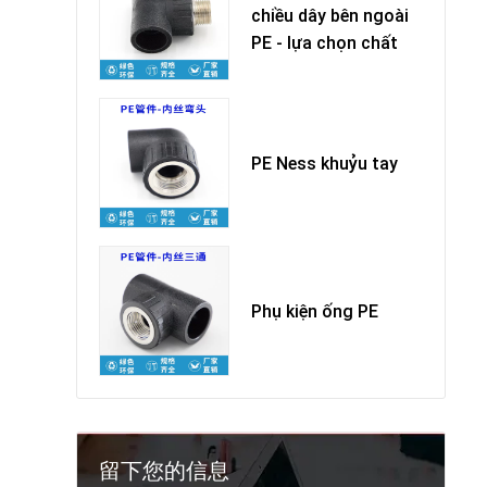
chiều dây bên ngoài
PE - lựa chọn chất
PE Ness khuỷu tay
Phụ kiện ống PE
留下您的信息