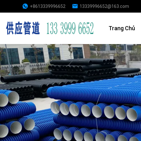
+8613339996652
13339996652@163.com
Trang Chủ