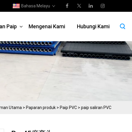
Bahasa Melayu
an Paip
Mengenai Kami
Hubungi Kami
man Utama
>
Paparan produk
>
Paip PVC
>
paip saliran PVC