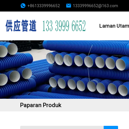
+8613339996652
13339996652@163.com
Laman Uta
Paparan Produk