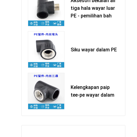
Aksesori bekalan air
tiga hala wayar luar
PE - pemilihan bah
Siku wayar dalam PE
Kelengkapan paip
tee-pe wayar dalam
留下您的信息