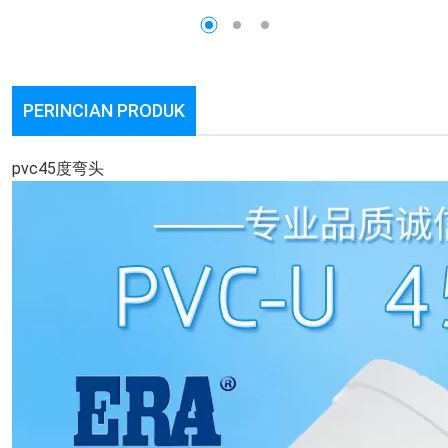
PERINCIAN PRODUK
pvc45度弯头