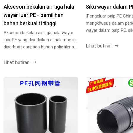
Aksesori bekalan air tiga hala
Siku wayar dalam P
wayar luar PE - pemilihan
[Pengeluar paip PE Chin
bahan berkualiti tinggi
mengkhusus dalam peng
wayar dalam paip PE, sik
Aksesori bekalan air tiga hala wayar
dalam sudut tepat 90 dar
luar PE yang disediakan di halaman ini
Lihat butiran.
diperbuat daripada bahan polietilena
berkual...
Lihat butiran.