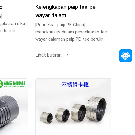
E
Kelengkapan paip tee-pe
wayar dalam
a]
eluaran siku
[Pengeluar paip PE China]
u berulir
mengkhusus dalam pengeluaran tee
ja...
wayar dalaman paip PE, tee berulir
dalaman dan semua jenis ak...
Lihat butiran.