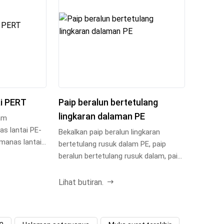
i PERT
Paip beralun bertetulang
lingkaran dalaman PE
am
s lantai PE-
Bekalkan paip beralun lingkaran
manas lantai
bertetulang rusuk dalam PE, paip
ksi...
beralun bertetulang rusuk dalam, paip
beralun bertetula...
Lihat butiran.