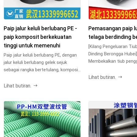
Paip jalur keluli berlubang PE -
Pemasangan paip l
paip komposit berkekuatan
telaga berdinding 
tinggi untuk memenuhi
[Kilang Pengeluaran Tiu
Dinding Berongga Hubei]
Paip jalur keluli berlubang PE, dengan
Membekalkan tiub peng
jalur keluli berlubang gelek sejuk
dinding berongga, tiub lu
sebagai rangka bertetulang, komposit
Lihat butiran.
dengan ba...
Lihat butiran.