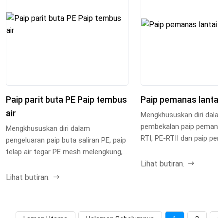
Paip parit buta PE Paip tembus
Paip pemanas lanta
air
Mengkhususkan diri dal
pembekalan paip pemana
Mengkhususkan diri dalam
RTⅠ, PE-RTⅡ dan paip pe
pengeluaran paip buta saliran PE, paip
PERT yang menghalang o
telap air tegar PE mesh melengkung,
Lihat butiran.
parit buta plastik d...
Lihat butiran.