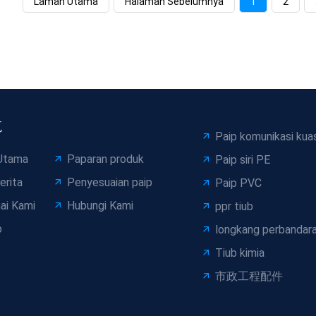
Laman Utama
Halaman Sebelumnya
1
2
航
Paip komunikasi kua
Utama
Paparan produk
Paip siri PE
erita
Penyesuaian paip
Paip PVC
ai Kami
Hubungi Kami
ppr tiub
p
longkang perbandara
Tiub kimia
市政工程配件