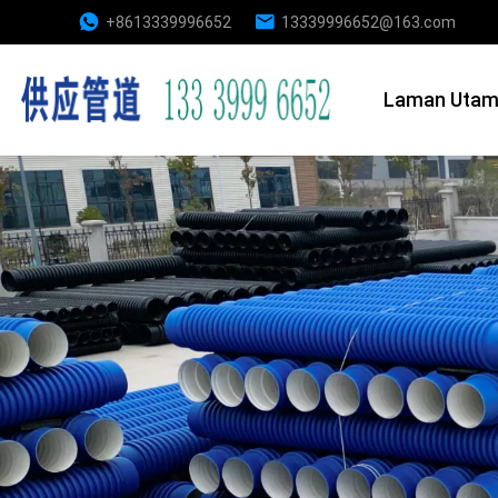
+8613339996652
13339996652@163.com
Laman Uta