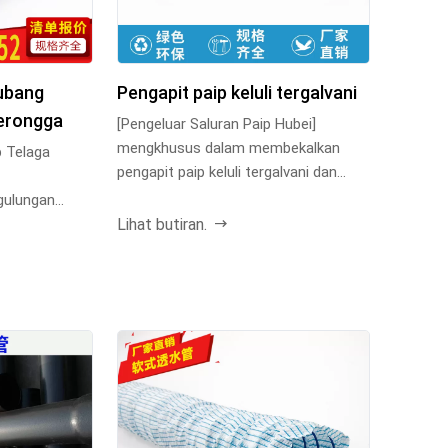
ubang
Pengapit paip keluli tergalvani
berongga
[Pengeluar Saluran Paip Hubei]
mengkhusus dalam membekalkan
b Telaga
pengapit paip keluli tergalvani dan
pelbagai aksesori paip, ...
gulungan
Lihat butiran.
bang tela...