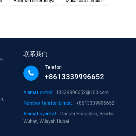
3
Halaman seterusnya
Muka surat terakhir
联系我们
sa
Telefon.:
+8613339996652
Alamat e-mel:
13339996652@163.com
n.
Nombor telefon bimbit:
+8613339996652
Alamat syarikat:
Daerah Hongshan, Bandar
Wuhan, Wilayah Hubei