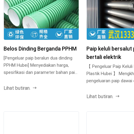
Belos Dinding Berganda PPHM
Paip keluli bersalut 
bertali elektrik
[Pengeluar paip beralun dua dinding
PPHM Hubei] Menyediakan harga,
【 Pengeluar Paip Keluli
spesifikasi dan parameter bahan paip
Plastik Hubei 】 Mengk
beralun dua dind...
pengeluaran paip dawai e
Lihat butiran.
longkang elektri...
Lihat butiran.