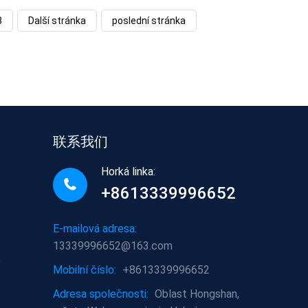
3
Další stránka
poslední stránka
联系我们
Horká linka:
+8613339996652
E-mailová adresa:
13339996652@163.com
é
Mobilní číslo:
+8613339996652
Adresa společnosti:
Oblast Hongshan,