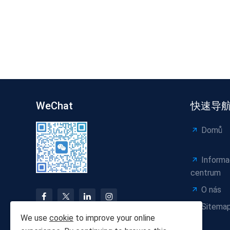
WeChat
快速导
Domů
Informa
centrum
O nás
Sitema
We use
cookie
to improve your online