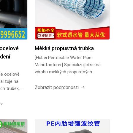
 ocelové
Měkká propustná trubka
edení
[Hubei Permeable Water Pipe
Manufacturer] Specializující se na
výrobu měkkých propustných
né ocelové
vodovodních trubek a 80 / 100 ...
alizuje na
Zobrazit podrobnosti
ch trubek,