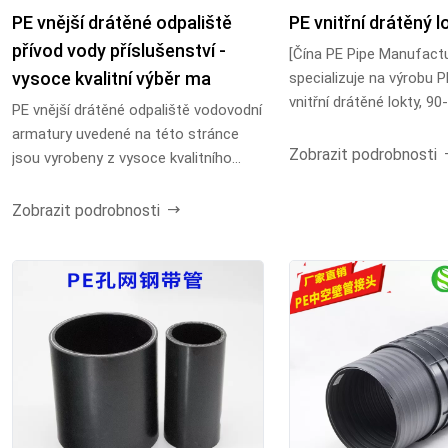
PE vnější drátěné odpaliště
PE vnitřní drátěný l
přívod vody příslušenství -
[Čína PE Pipe Manufactu
vysoce kvalitní výběr ma
specializuje na výrobu P
vnitřní drátěné lokty, 9
PE vnější drátěné odpaliště vodovodní
pravoúhlé vnitřní záv...
armatury uvedené na této stránce
Zobrazit podrobnosti
jsou vyrobeny z vysoce kvalitního
polyethylenovéh...
Zobrazit podrobnosti