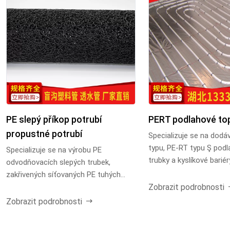
PE slepý příkop potrubí
PERT podlahové top
propustné potrubí
Specializuje se na dodá
typu, PE-RT typu Ş pod
Specializuje se na výrobu PE
trubky a kyslíkové barié
odvodňovacích slepých trubek,
podlahové topné trub...
zakřivených síťovaných PE tuhých
Zobrazit podrobnosti
propustných trubek, plastový...
Zobrazit podrobnosti