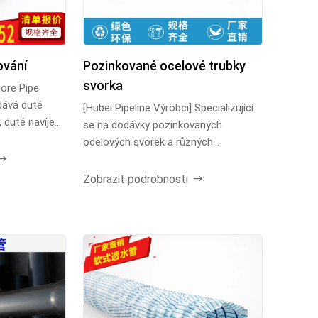
ování
Pozinkované ocelové trubky
svorka
bore Pipe
dává duté
[Hubei Pipeline Výrobci] Specializující
 duté navíjecí
se na dodávky pozinkovaných
ocelových svorek a různých
potrubních tvarovek, doda...
Zobrazit podrobnosti