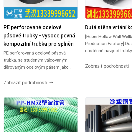
PE perforované ocelové
Dutá stěna vrtání k
pásové trubky - vysoce pevná
[Hubei Hollow Wall Well
kompozitní trubka pro splněn
Production Factory] Do
nástěnné navíjecí trubky,
PE perforovaná ocelová pásová
vrtací trubky a...
trubka, se studeným válcovaným
Zobrazit podrobnosti
děrovaným ocelovým pásem jako
vyztužená kostra, kompozitní ...
Zobrazit podrobnosti