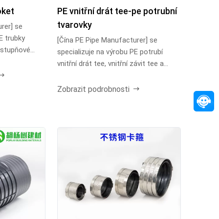
oket
PE vnitřní drát tee-pe potrubní
tvarovky
rer] se
E trubky
[Čína PE Pipe Manufacturer] se
0-stupňové
specializuje na výrobu PE potrubí
vnitřní drát tee, vnitřní závit tee a
různé PE potrubí ...
Zobrazit podrobnosti