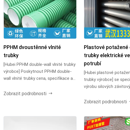
PPHM dvoustěnné vlnité
Plastové potažené
trubky
trubky elektrické v
potrubí
[Hubei PPHM double-wall vlnité trubky
výrobce] Poskytnout PPHM double-
[Hubei plastové potaže
wall vlnité trubky cena, specifikace a
trubky výrobce] se speci
parametry m...
výrobu silových závitový
Zobrazit podrobnosti
elektrických trub...
Zobrazit podrobnosti