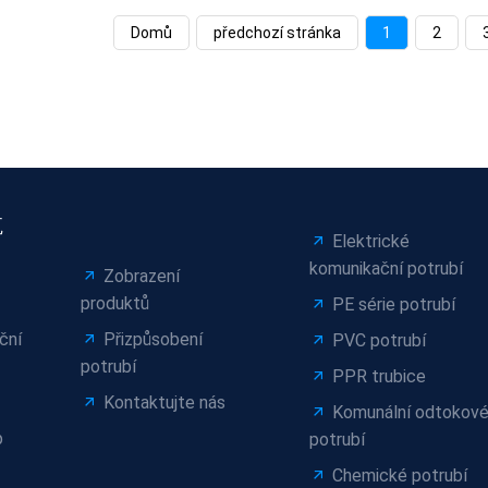
Domů
předchozí stránka
1
2
航
Elektrické
komunikační potrubí
Zobrazení
produktů
PE série potrubí
ční
Přizpůsobení
PVC potrubí
potrubí
PPR trubice
Kontaktujte nás
Komunální odtokov
p
potrubí
Chemické potrubí