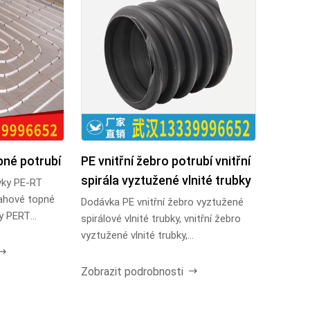
né potrubí
PE vnitřní žebro potrubí vnitřní
spirála vyztužené vlnité trubky
vky PE-RT
lahové topné
Dodávka PE vnitřní žebro vyztužené
ry PERT
spirálové vlnité trubky, vnitřní žebro
vyztužené vlnité trubky,
polyethylenové vnitřn...
Zobrazit podrobnosti