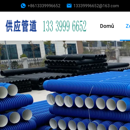
+8613339996652
13339996652@163.com
Domů
Z