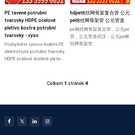
PE tavené potrubní
hdpe钢丝网骨架复合管 公元
tvarovky HDPE ocelové
pe钢丝网骨架管 公元管道
pletivo kostra potrubní
pe钢丝网骨架复合管，公元pe
tvarovky - vyso
管，公元管道武汉，公元pe钢
丝网骨架管
Poskytněte vysoce kvalitní PE
elektrofúzní potrubní tvarovky
HDPE ocelové drátěné pletivo
kosterní potrubní tvarovky,
po...
Celkem
1
stránek
4