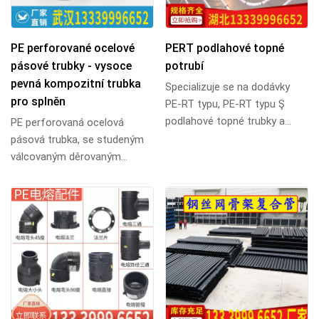
PE perforované ocelové
PERT podlahové topné
pásové trubky - vysoce
potrubí
pevná kompozitní trubka
Specializuje se na dodávky
pro splněn
PE-RT typu, PE-RT typu Ş
podlahové topné trubky a
PE perforovaná ocelová
kyslíkové bariéry PERT
pásová trubka, se studeným
podlahové topné trub...
válcovaným děrovaným
ocelovým pásem jako
vyztužená kostra, kompozitní
...