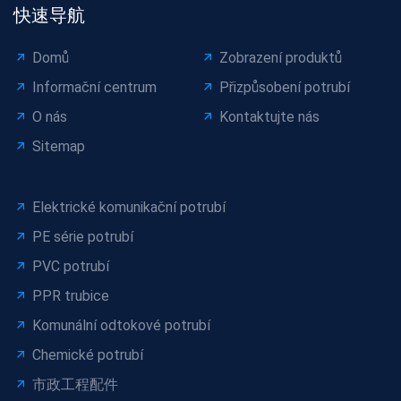
快速导航
Domů
Zobrazení produktů
Informační centrum
Přizpůsobení potrubí
O nás
Kontaktujte nás
Sitemap
Elektrické komunikační potrubí
PE série potrubí
PVC potrubí
PPR trubice
Komunální odtokové potrubí
Chemické potrubí
市政工程配件