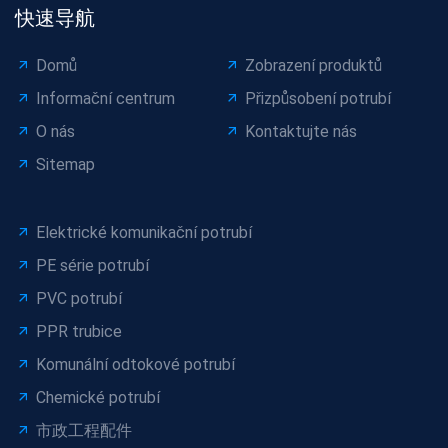
快速导航
Domů
Zobrazení produktů
Informační centrum
Přizpůsobení potrubí
O nás
Kontaktujte nás
Sitemap
Elektrické komunikační potrubí
PE série potrubí
PVC potrubí
PPR trubice
Komunální odtokové potrubí
Chemické potrubí
市政工程配件