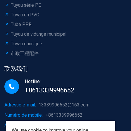
Tuyau série PE
Tuyau en PVC
Tube PPR
Tuyau de vidange municipal
Tuyau chimique
市政工程配件
联系我们
Hotline:
+8613339996652
Adresse e-mail:
13339996652@163.com
Numéro de mobile:
+8613339996652
Adresse de l'entreprise:
District de Hongshan, ville de
We use
cookie
to improve your online