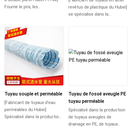
[Fabricant de tuyaux en acier
Fournir le prix, les
revêtus de plastique du Hubei]
spécifications et les
se spécialise dans la
paramètres des tuyaux...
production de tuyaux filetés
de puiss...
Tuyau souple et perméable
Tuyau de fossé aveugle PE
tuyau perméable
[Fabricant de tuyaux d‘eau
perméables du Hubei]
Spécialisé dans la production
Spécialisé dans la production
de tuyaux aveugles de
de tuyaux d‘eau perméables
drainage en PE, de tuyaux
souples et de t...
rigides et perméables en PE