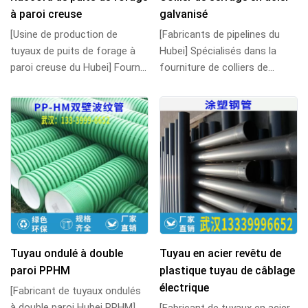
à paroi creuse
galvanisé
[Usine de production de
[Fabricants de pipelines du
tuyaux de puits de forage à
Hubei] Spécialisés dans la
paroi creuse du Hubei] Fournit
fourniture de colliers de
des tuyaux d‘enroulement à
serrage en acier galvanisé et
paroi creu...
de divers...
Tuyau ondulé à double
Tuyau en acier revêtu de
paroi PPHM
plastique tuyau de câblage
électrique
[Fabricant de tuyaux ondulés
à double paroi Hubei PPHM]