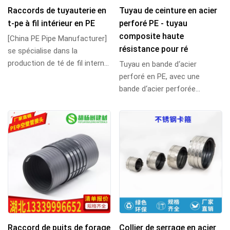
Raccords de tuyauterie en
Tuyau de ceinture en acier
t-pe à fil intérieur en PE
perforé PE - tuyau
composite haute
[China PE Pipe Manufacturer]
résistance pour ré
se spécialise dans la
production de té de fil interne
Tuyau en bande d‘acier
de tuyau PE, de té de filetage
perforé en PE, avec une
intern...
bande d‘acier perforée
laminée à froid comme
squelette renforcé, matériau...
Raccord de puits de forage
Collier de serrage en acier