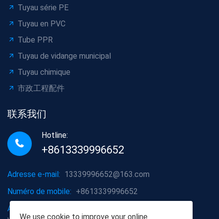
Tuyau série PE
Tuyau en PVC
Tube PPR
Tuyau de vidange municipal
Tuyau chimique
市政工程配件
联系我们
Hotline:
+8613339996652
Adresse e-mail:
13339996652@163.com
Numéro de mobile:
+8613339996652
Adresse de l'entreprise:
District de Hongshan, ville de
We use
cookie
to improve your online