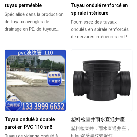
tuyau perméable
Tuyau ondulé renforcé en
spirale intérieure
Spécialisé dans la production
de tuyaux aveugles de
Fournissez des tuyaux
drainage en PE, de tuyaux
ondulés en spirale renforcés
rigides et perméables en PE
de nervures intérieures en PE,
réticulés cour...
des tuyaux ondulés renforcés
de nervur...
Tuyau ondulé à double
塑料检查井雨水直通井座
paroi en PVC 110 sn8
塑料检查井，雨水直通井座，
hdpe双壁波纹管配件。
Tuyau de vidange ondulé à