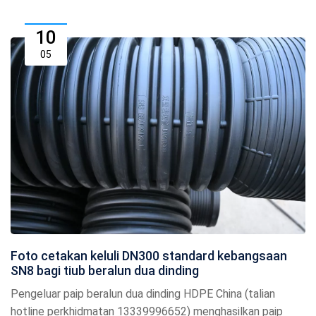
10
05
Foto cetakan keluli DN300 standard kebangsaan
SN8 bagi tiub beralun dua dinding
Pengeluar paip beralun dua dinding HDPE China (talian
hotline perkhidmatan 13339996652) menghasilkan paip