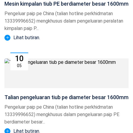
Mesin kimpalan tiub PE berdiameter besar 1600mm
Pengeluar paip pe China (talian hotline perkhidmatan
13339996652) mengkhusus dalam pengeluaran peralatan
kimpalan paip P...
Lihat butiran.
10
05
Talian pengeluaran tiub pe diameter besar 1600mm
Pengeluar paip pe China (talian hotline perkhidmatan
13339996652) mengkhusus dalam pengeluaran paip PE
berdiameter besar...
Lihat butiran.