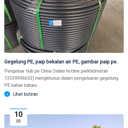
Gegelung PE, paip bekalan air PE, gambar paip pe.
Pengeluar tiub pe China (talian hotline perkhidmatan
13339996652) mengkhusus dalam pengeluaran gegelung
PE bahan baharu ...
Lihat butiran.
10
05