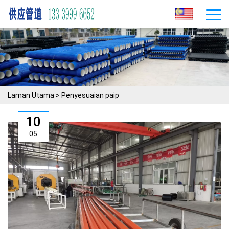
Laman Utama
>
Penyesuaian paip
10
05