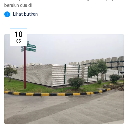
beralun dua di...
Lihat butiran.
10
05