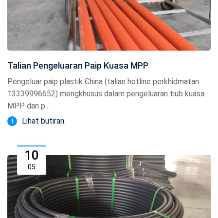
Talian Pengeluaran Paip Kuasa MPP
Pengeluar paip plastik China (talian hotline perkhidmatan
13339996652) mengkhusus dalam pengeluaran tiub kuasa
MPP dan p...
Lihat butiran.
10
05