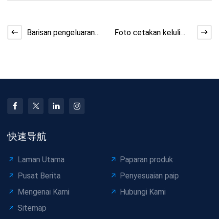
Barisan pengeluaran
Foto cetakan keluli
paip pvc paip saliran
DN300 standard
pvc paip air hujan
kebangsaan SN8 bagi
tiub
快速导航
Laman Utama
Paparan produk
Pusat Berita
Penyesuaian paip
Mengenai Kami
Hubungi Kami
Sitemap