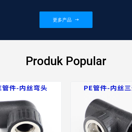
更多产品
Produk Popular