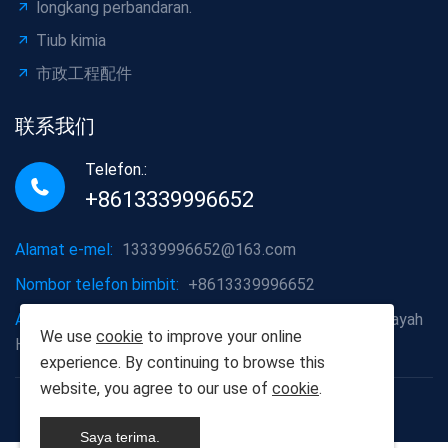
longkang perbandaran.
Tiub kimia
市政工程配件
联系我们
Telefon.:
+8613339996652
Alamat e-mel:
13339996652@163.com
Nombor telefon bimbit:
+8613339996652
Alamat syarikat:
Daerah Hongshan, Bandar Wuhan, Wilayah
We use
cookie
to improve your online
Hubei
experience. By continuing to browse this
website, you agree to our use of
cookie
.
Hak Cipta © 2012-2025 Wuhan Hu Yangshu Building
Materials Co., Ltd.
Saya terima.