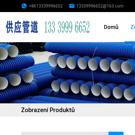
+8613339996652
13339996652@163.com
Domů
Z
Zobrazení Produktů