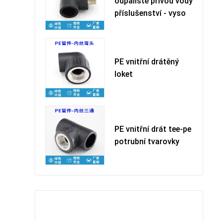
odpaliště přívod vody
příslušenství - vyso
PE vnitřní drátěný
loket
PE vnitřní drát tee-pe
potrubní tvarovky
留下您的信息