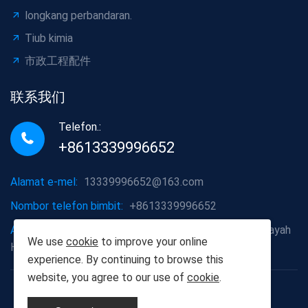
longkang perbandaran.
Tiub kimia
市政工程配件
联系我们
Telefon.:
+8613339996652
Alamat e-mel:
13339996652@163.com
Nombor telefon bimbit:
+8613339996652
Alamat syarikat:
Daerah Hongshan, Bandar Wuhan, Wilayah
We use
cookie
to improve your online
Hubei
experience. By continuing to browse this
website, you agree to our use of
cookie
.
Hak Cipta © 2012-2025 Wuhan Hu Yangshu Building
Materials Co., Ltd.