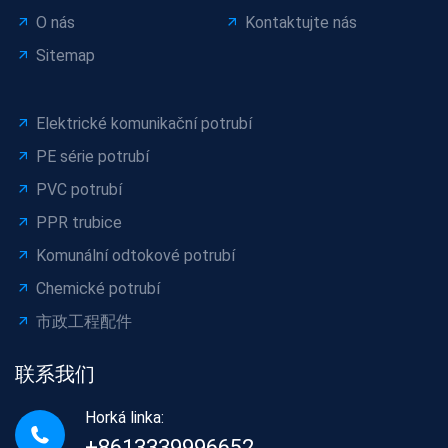
O nás
Kontaktujte nás
Sitemap
Elektrické komunikační potrubí
PE série potrubí
PVC potrubí
PPR trubice
Komunální odtokové potrubí
Chemické potrubí
市政工程配件
联系我们
Horká linka:
+8613339996652