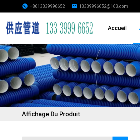
+8613339996652
13339996652@163.com
Accueil
Affichage Du Produit