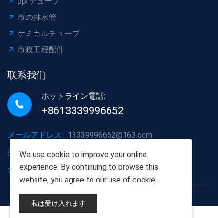
pprチューブ
市の排水管
ケミカルチューブ
市政工程配件
联系我们
ホットライン電話:
+8613339996652
メールアドレス:
13339996652@163.com
携帯電話番号:
+8613339996652
We use
cookie
to improve your online
experience. By continuing to browse this
会社の住所:
湖北省武漢市洪山区
website, you agree to our use of
cookie
.
Copyright©2012-2025武漢ポプラ建材有限責任会社
私は受け入れます