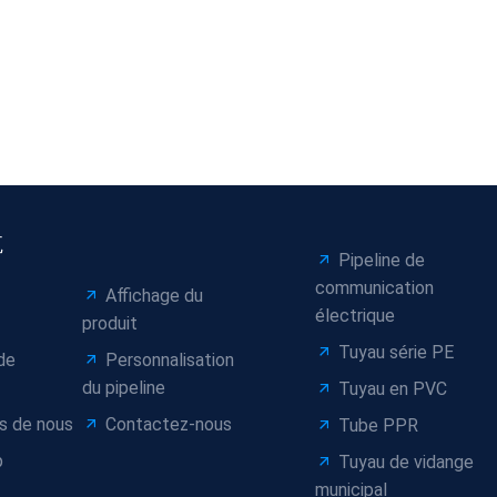
航
Pipeline de
communication
Affichage du
électrique
produit
Tuyau série PE
de
Personnalisation
du pipeline
Tuyau en PVC
s de nous
Contactez-nous
Tube PPR
p
Tuyau de vidange
municipal