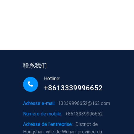
联系我们
Hotline:
+8613339996652
Adresse e-mail:
13339996652@163.com
Numéro de mobile:
+8613339996652
Adresse de l'entreprise:
District de
Hongshan, ville de Wuhan, province du