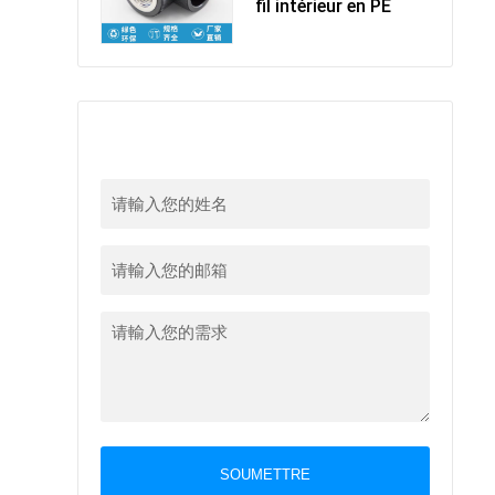
fil intérieur en PE
留下您的信息
SOUMETTRE