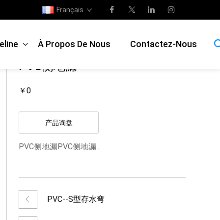
Français
chage du produit
>
Tuyau en PVC
>
Tuyau de vidange en PVC
eline
À Propos De Nous
Contactez-Nous
PVC侧地漏
￥0
产品询盘
PVC侧地漏PVC侧地漏...
PVC--S型存水弯