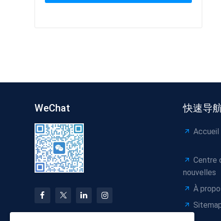
WeChat
快速导
Accueil
Centre 
nouvelles
À propo
Sitema