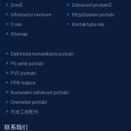
Domů
Zobrazení produktů
Informační centrum
Přizpůsobení potrubí
O nás
Kontaktujte nás
Sitemap
Elektrické komunikační potrubí
PE série potrubí
PVC potrubí
PPR trubice
Komunální odtokové potrubí
Chemické potrubí
市政工程配件
联系我们