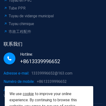
Tuyau en PVC
Tube PPR
Tuyau de vidange municipal
Tuyau chimique
市政工程配件
联系我们
Hotline:
+8613339996652
Adresse e-mail:
13339996652@163.com
Numéro de mobile:
+8613339996652
Adresse de l'entreprise:
District de Hongshan, ville de
We use
cookie
to improve your online
Wuhan, province du Hubei
experience. By continuing to browse this