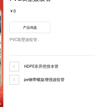
￥0
产品询盘
PVC双壁波纹管...
HDPE非开挖排水管
pe钢带螺旋增强波纹管