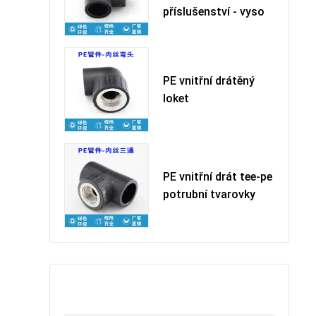
příslušenství - vyso
PE vnitřní drátěný
loket
PE vnitřní drát tee-pe
potrubní tvarovky
留下您的信息