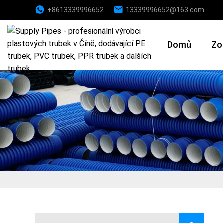
+8613339996652
13339996652@163.com
Domů
Zo