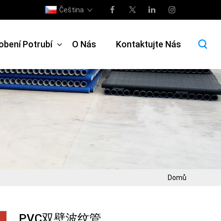
Čeština
obení Potrubí
O Nás
Kontaktujte Nás
Domů
PVC双壁波纹管