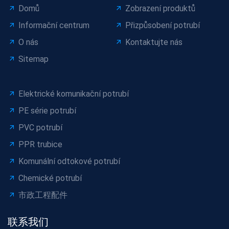
Domů
Zobrazení produktů
Informační centrum
Přizpůsobení potrubí
O nás
Kontaktujte nás
Sitemap
Elektrické komunikační potrubí
PE série potrubí
PVC potrubí
PPR trubice
Komunální odtokové potrubí
Chemické potrubí
市政工程配件
联系我们