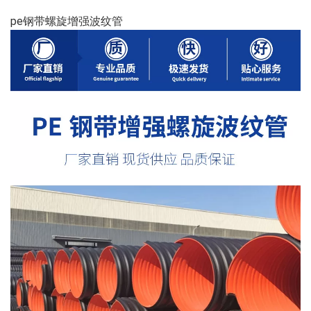
pe钢带螺旋增强波纹管