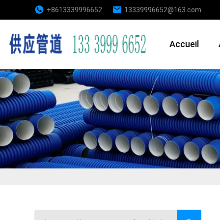
+8613339996652
13339996652@163.com
Accueil