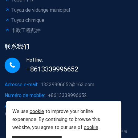
Tuyau de vidange municipal
Tuyau chimique
市政工程配件
联系我们
Hotline:
+8613339996652
Adresse e-mail:
13339996652@163.com
Numéro de mobile:
+8613339996652
Adresse de l'entreprise:
District de Hongshan, ville de
We use
cookie
to improve your online
Wuhan, province du Hubei
experience. By continuing to browse this
website, you agree to our use of
cookie
.
Copyright © 2012-2025 Wuhan Populus euphratica Building
Materials Co., Ltd