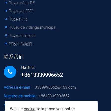
Tuyau série PE
Tuyau en PVC
Tube PPR
Tuyau de vidange municipal
Tuyau chimique
市政工程配件
联系我们
Hotline:
+8613339996652
Adresse e-mail:
13339996652@163.com
Numéro de mobile:
+8613339996652
Adresse de l'entreprise:
District de Hongshan, ville de
We use
cookie
to improve your online
Wuhan, province du Hubei