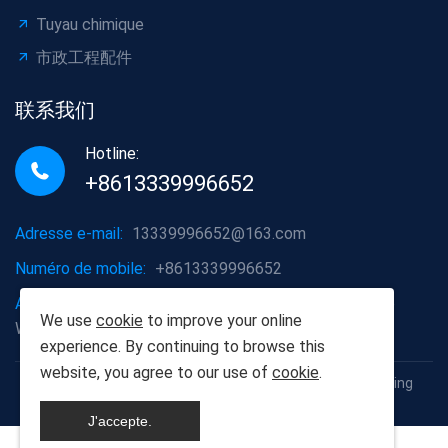
Tuyau chimique
市政工程配件
联系我们
Hotline:
+8613339996652
Adresse e-mail:
13339996652@163.com
Numéro de mobile:
+8613339996652
Adresse de l'entreprise:
District de Hongshan, ville de
We use
cookie
to improve your online
Wuhan, province du Hubei
experience. By continuing to browse this
website, you agree to our use of
cookie
.
Copyright © 2012-2025 Wuhan Populus euphratica Building
Materials Co., Ltd
J'accepte.