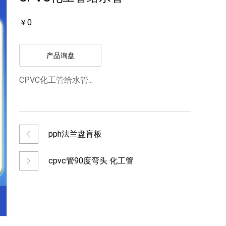
￥0
产品询盘
CPVC化工管给水管...
pph法兰盘盲板
cpvc管90度弯头 化工管