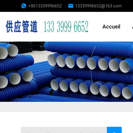
+8613339996652
13339996652@163.com
Accueil