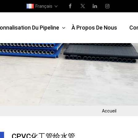
Français
onnalisation Du Pipeline
À Propos De Nous
Co
Accueil
CPVC化工管给水管