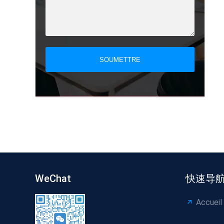
SOUMETTRE
WeChat
快速导
Accueil