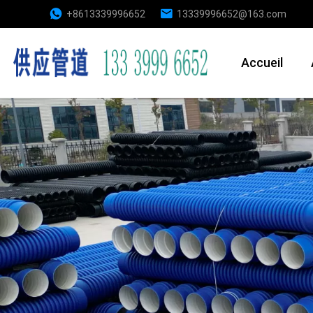
+8613339996652
13339996652@163.com
Accueil