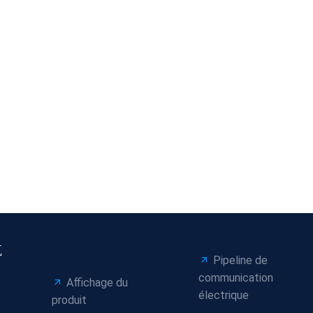
航
Pipeline de
communication
Affichage du
électrique
produit