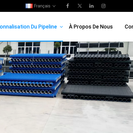
Français
onnalisation Du Pipeline
À Propos De Nous
Co