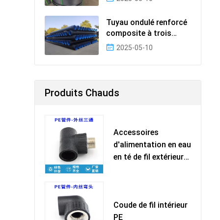
Tuyau ondulé renforcé
composite à trois
couches en PEHD, pho
2025-05-10
Produits Chauds
Accessoires
d'alimentation en eau
en té de fil extérieur
PE
Coude de fil intérieur
PE