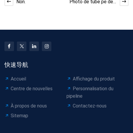
Non.
Photo de tube pe de
grand diamètre, tube
pe 450mm
快速导航
Accueil
Affichage du produit
Centre de nouvelles
Personnalisation du
pipeline
À propos de nous
Contactez-nous
Sitemap