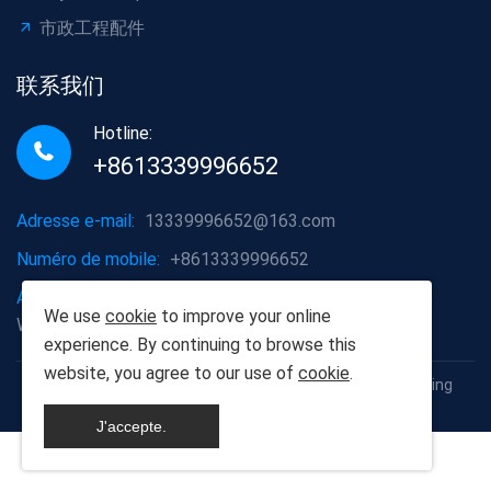
市政工程配件
联系我们
Hotline:
+8613339996652
Adresse e-mail:
13339996652@163.com
Numéro de mobile:
+8613339996652
Adresse de l'entreprise:
District de Hongshan, ville de
We use
cookie
to improve your online
Wuhan, province du Hubei
experience. By continuing to browse this
website, you agree to our use of
cookie
.
Copyright © 2012-2025 Wuhan Populus euphratica Building
Materials Co., Ltd
J'accepte.