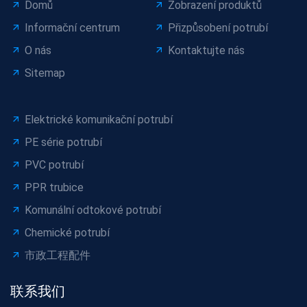
Domů
Zobrazení produktů
Informační centrum
Přizpůsobení potrubí
O nás
Kontaktujte nás
Sitemap
Elektrické komunikační potrubí
PE série potrubí
PVC potrubí
PPR trubice
Komunální odtokové potrubí
Chemické potrubí
市政工程配件
联系我们