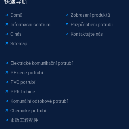
快速导航
Domů
Zobrazení produktů
Informační centrum
Přizpůsobení potrubí
O nás
Kontaktujte nás
Sitemap
Elektrické komunikační potrubí
PE série potrubí
PVC potrubí
PPR trubice
Komunální odtokové potrubí
Chemické potrubí
市政工程配件