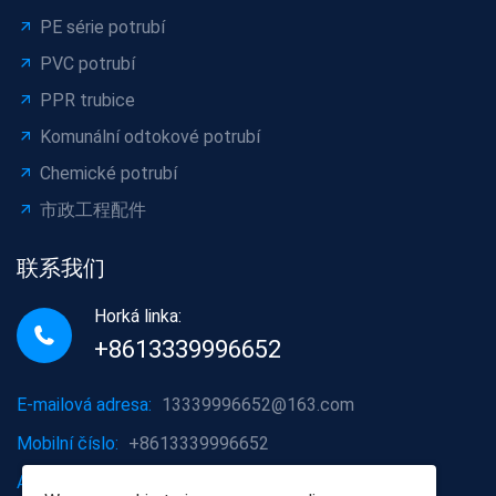
PE série potrubí
PVC potrubí
PPR trubice
Komunální odtokové potrubí
Chemické potrubí
市政工程配件
联系我们
Horká linka:
+8613339996652
E-mailová adresa:
13339996652@163.com
Mobilní číslo:
+8613339996652
Adresa společnosti:
Oblast Hongshan, město Wuhan,