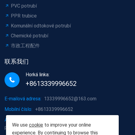
PVC potrubí
PPR trubice
Komunální odtokové potrubí
Chemické potrubí
市政工程配件
联系我们
Horká linka:
+8613339996652
E-mailová adresa:
13339996652@163.com
Mobilní číslo:
+8613339996652
Adresa společnosti:
Oblast Hongshan, město Wuhan,
We use
cookie
to improve your online
provincie Hubei
experience. By continuing to browse this