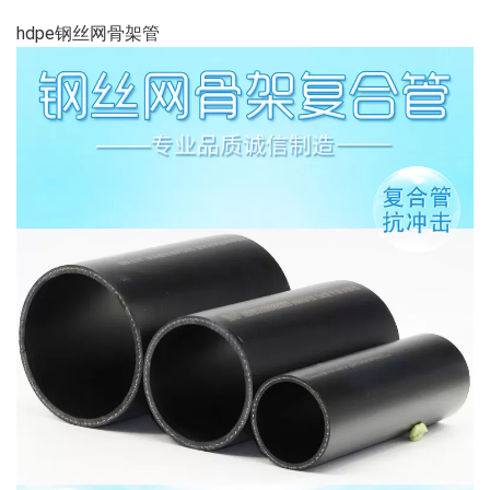
hdpe钢丝网骨架管