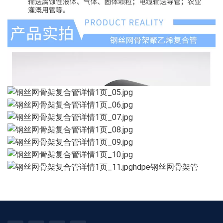
hdpe钢丝网骨架管