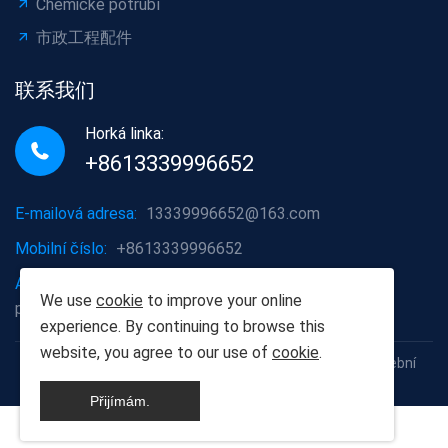
Chemické potrubí
市政工程配件
联系我们
Horká linka:
+8613339996652
E-mailová adresa:
13339996652@163.com
Mobilní číslo:
+8613339996652
Adresa společnosti:
Oblast Hongshan, město Wuhan,
We use
cookie
to improve your online
provincie Hubei
experience. By continuing to browse this
website, you agree to our use of
cookie
.
Copyright © 2012-2025 Wuhan Populus euphratica Stavební
materiály Co., Ltd
Přijímám.