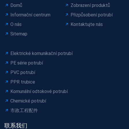
Domů
Zobrazení produktů
Informační centrum
Přizpůsobení potrubí
O nás
Kontaktujte nás
Sitemap
Elektrické komunikační potrubí
PE série potrubí
PVC potrubí
PPR trubice
Komunální odtokové potrubí
Chemické potrubí
市政工程配件
联系我们