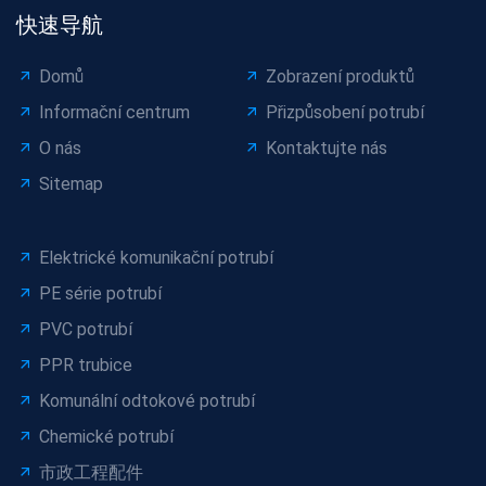
快速导航
Domů
Zobrazení produktů
Informační centrum
Přizpůsobení potrubí
O nás
Kontaktujte nás
Sitemap
Elektrické komunikační potrubí
PE série potrubí
PVC potrubí
PPR trubice
Komunální odtokové potrubí
Chemické potrubí
市政工程配件