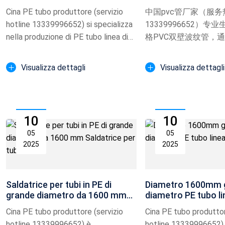
Cina PE tubo produttore (servizio
中国pvc管厂家（服务
hotline 13339996652) si specializza
13339996652）专业
nella produzione di PE tubo linea di
格PVC双壁波纹管，
produzione at...
度检测（SN8等级）
力穿线工程、通信管
Visualizza dettagli
Visualizza dettagli
展示电力穿线波纹管
10
10
05
05
2025
2025
Saldatrice per tubi in PE di
Diametro 1600mm 
grande diametro da 1600 mm
diametro PE tubo li
Saldatrice per tubi in P
produzione
Cina PE tubo produttore (servizio
Cina PE tubo produttor
hotline 13339996652) è
hotline 13339996652)