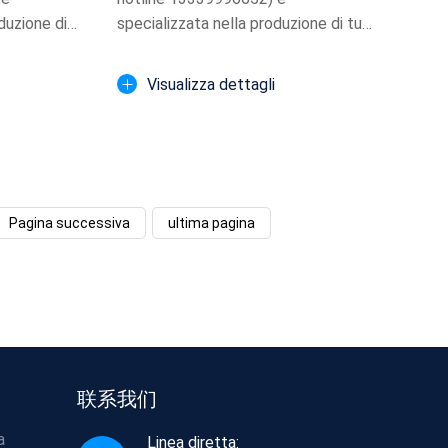
duzione di
specializzata nella produzione di tubi
iametro ...
ondulati a doppia par...
Visualizza dettagli
Pagina successiva
ultima pagina
联系我们
a
Linea diretta: