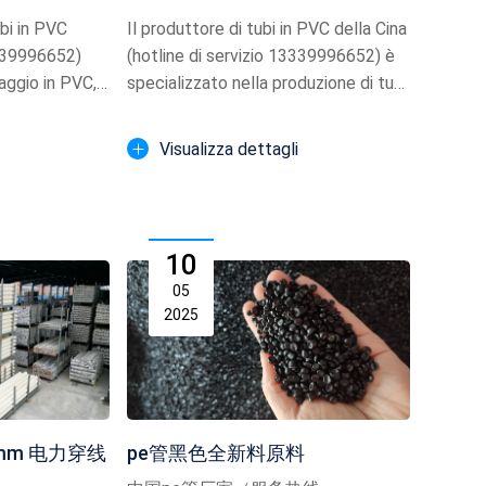
Tubo della pioggia
ubi in PVC
Il produttore di tubi in PVC della Cina
3339996652)
(hotline di servizio 13339996652) è
aggio in PVC,
specializzato nella produzione di tubi
di dr...
Visualizza dettagli
10
05
2025
mm 电力穿线
pe管黑色全新料原料