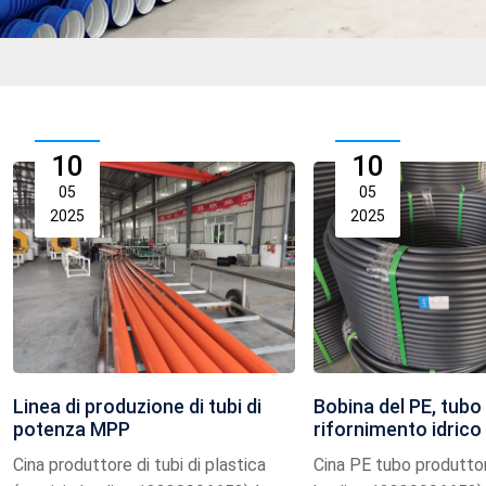
10
10
05
05
2025
2025
Linea di produzione di tubi di
Bobina del PE, tubo 
potenza MPP
rifornimento idrico 
del tubo del PE
Cina produttore di tubi di plastica
Cina PE tubo produttor