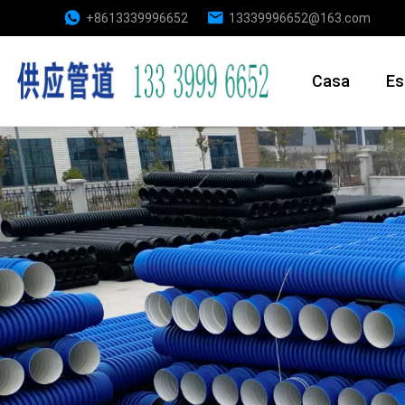
+8613339996652
13339996652@163.com
Casa
Es