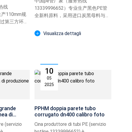
中国pe管厂家（服务热线
热线
13339996652）专业生产黑色PE管
生产110mm规
全新料原料，采用进口炭黑母料与高
通过第三方环刚
密度聚乙烯复合配方，通过ISO
，适用于市政电
10931食品级认证及ROHS环保检
Visualizza dettagli
道铺设等领域，
测，适用于PE拖拉管、PE顶管等工
实拍图片
程管材生产，支持DN1600大口径管
材定...
10
05
2025
grande
PPHM doppia parete tubo
nea di
corrugato dn400 calibro foto
e (servizio
Cina produttore di tubi PE (servizio
 è
hotline 13339996652) è