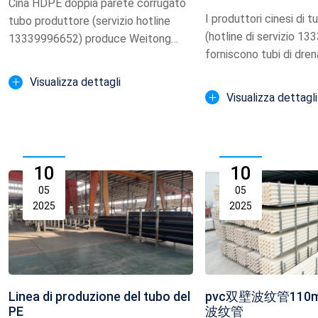
Cina HDPE doppia parete corrugato
tubo di sc
I produttori cinesi di t
tubo produttore (servizio hotline
(hotline di servizio 1
13339996652) produce Weitong
forniscono tubi di dren
marca DN300 calibro PE ...
tubi antipiogg...
Visualizza dettagli
Visualizza dettagli
10
10
05
05
2025
2025
Linea di produzione del tubo del
pvc双壁波纹管110
PE
波纹管