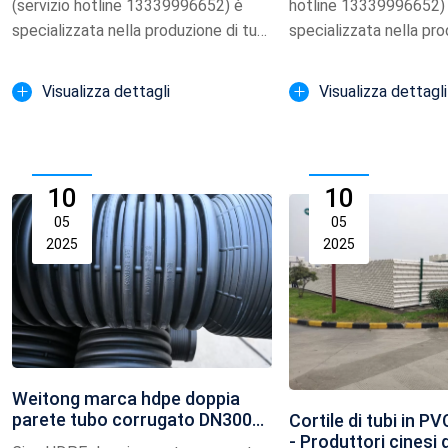
(servizio hotline 13339996652) è
hotline 13339996652)
specializzata nella produzione di tubi
specializzata nella pro
di potenza M...
nuovo materiale PE bobi
Visualizza dettagli
Visualizza dettagli
10
10
05
05
2025
2025
Weitong marca hdpe doppia
parete tubo corrugato DN300
Cortile di tubi in P
standard nazionale SN8 acc
- Produttori cinesi 