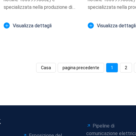
specializzata nella produzione di
specializzata nella pro
1600mm super-grande diametro ...
1600mm super-grande d
Visualizza dettagli
Visualizza dettagli
Casa
pagina precedente
1
2
航
Pipeline di
comunicazione elettric
Esposizione del