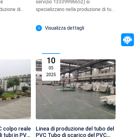
 è
servizio 13339996652) si
duzione di
specializzano nella produzione di tubi
na e t...
ondulati rinforzat...
Visualizza dettagli
10
05
2025
VC colpo reale
Linea di produzione del tubo del
di tubi in PVC
PVC Tubo di scarico del PVC