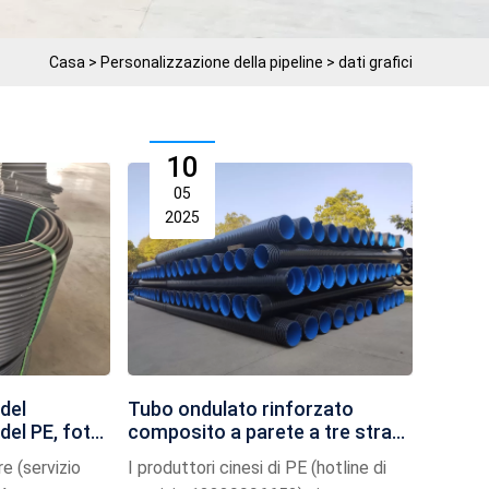
Casa
>
Personalizzazione della pipeline
>
dati grafici
10
05
2025
del
Tubo ondulato rinforzato
del PE, foto
composito a parete a tre strati
in HDPE, foto
e (servizio
I produttori cinesi di PE (hotline di