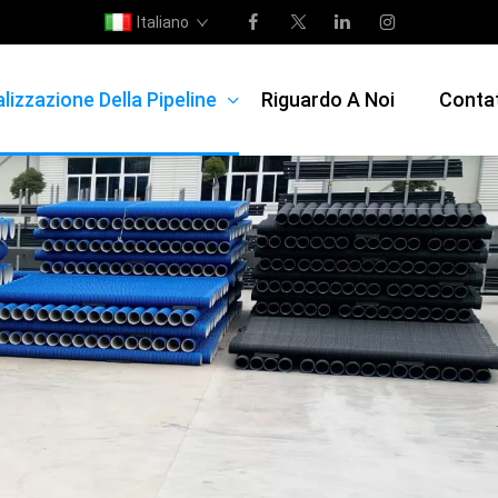
Italiano
lizzazione Della Pipeline
Riguardo A Noi
Contat