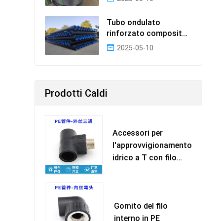
Tubo ondulato
rinforzato composito
a parete a tre strati in
2025-05-10
Prodotti Caldi
Accessori per
l'approvvigionamento
idrico a T con filo
ester
Gomito del filo
interno in PE