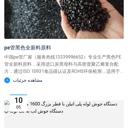
pe管黑色全新料原料
中国pe管厂家（服务热线13339996652）专业生产黑色PE
管全新料原料，采用进口炭黑母料与高密度聚乙烯复合配
方，通过ISO 10931食品级认证及ROHS环保检测，适用于
PE拖拉管、PE顶管等工程管材生产，支持DN1600大口径管
مشاهده جزئیات
材定...
10
05