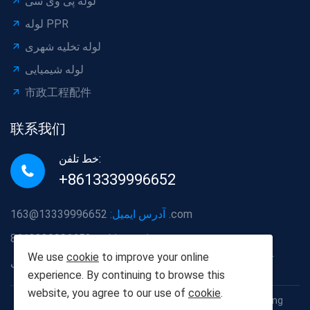
لوله پی وی سی
لوله PPR
لوله تخلیه شهری
لوله شیمیایی
市政工程配件
联系我们
خط تلفن:
+8613339996652
13339996652@163.com
آدرس ایمیل:
شماره موبایل:
+8613339996652
We use
cookie
to improve your online
آدرس شرکت:
منطقه هونگشان ، شهر ووهان ، استان هوبی
experience. By continuing to browse this
website, you agree to our use of
cookie
.
کپی رایت © 2012-2025 Wuhan Populus euphratica Building