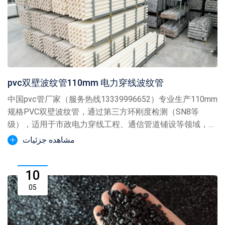
pvc双壁波纹管110mm 电力穿线波纹管
中国pvc管厂家（服务热线13339996652）专业生产110mm
规格PVC双壁波纹管，通过第三方环刚度检测（SN8等
级），适用于市政电力穿线工程、通信管道铺设等领域，展
示电力穿线波纹管实拍图片
مشاهده جزئیات
10
05