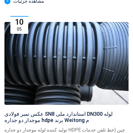
مشاهده جزئیات
10
05
عکس تمبر فولادی SN8 استاندارد ملی DN300 لوله
موجدار دو جداره hdpe برند Weitong م
تولید کننده لوله موجدار دو جداره HDPE چین (خط تلفن خدمات