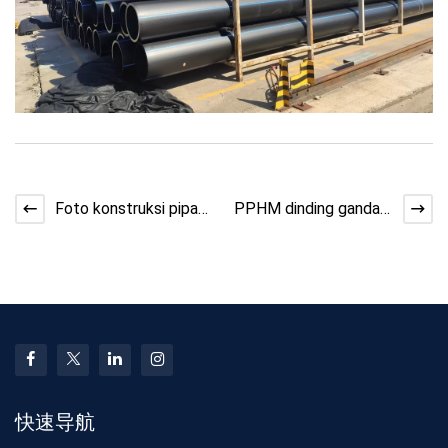
Foto konstruksi pipa
PPHM dinding ganda
listrik merah CPVC,
pipa bergelombang
pipa pembuangan lis
foto kaliber dn400
快速导航