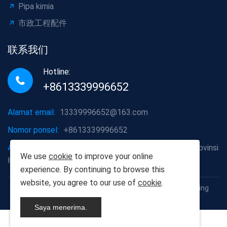
Pipa kimia
市政工程配件
联系我们
Hotline:
+8613339996652
Alamat email:
13339996652@163.com
Nomor ponsel:
+8613339996652
Alamat perusahaan:
Distrik Hongshan, Kota Wuhan, Provinsi
We use
cookie
to improve your online
Hubei
experience. By continuing to browse this
website, you agree to our use of
cookie
.
Hak cipta © 2012-2025 Wuhan Populus euphratica Building
Material Co, Ltd
Saya menerima.