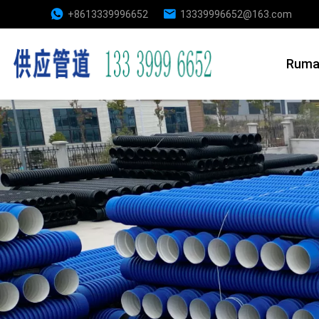
+8613339996652
13339996652@163.com
Ruma