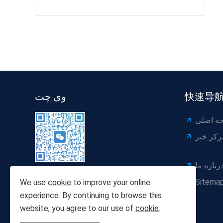
快速导
وی چت
ه اصلی
رکز خبر
رباره ما
Sitema
We use
cookie
to improve your online
experience. By continuing to browse this
website, you agree to our use of
cookie
.