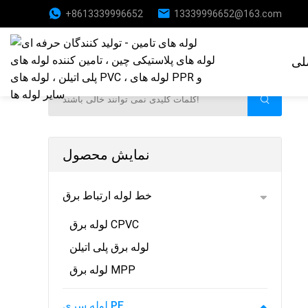
+8613339996652
13339996652@163.com
نمایش محصول
لی
نمایش محصول
خط لوله ارتباط برق
لوله برق CPVC
لوله برق پلی اتیلن
لوله برق MPP
لوله سری PE