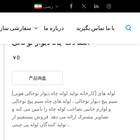
رسی
اتصالات لوله پلی اتیلن
>
لوله سری PE
صفحه اصلی
>
نمایش محصول
>
با ما تماس بگیرید
درباره ما
سفارشی سازی
اتصالات چاه دیوار توخالی
￥0
产品询盘
[کارخانه تولید لوله چاه دیوار توخالی هوبی] لوله های
سیم پیچ دیوار توخالی ، لوله های چاه سیم پیچ توخالی
و لوازم جانبی تصاحب لوله چاه را تامین می کند و
تصاویر مشترک ارائه می دهد. فروش مستقیم از
تولید کنندگان لوله پی چینی ،...