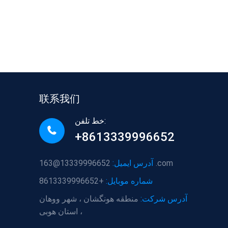
联系我们
خط تلفن:
+8613339996652
13339996652@163.com
آدرس ایمیل:
شماره موبایل:
+8613339996652
آدرس شرکت:
منطقه هونگشان ، شهر ووهان
، استان هوبی