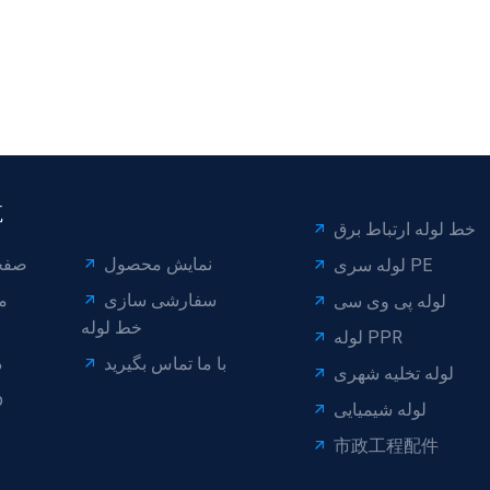
航
خط لوله ارتباط برق
نمایش محصول
صفح
لوله سری PE
سفارشی سازی
م
لوله پی وی سی
خط لوله
لوله PPR
با ما تماس بگیرید
د
لوله تخلیه شهری
p
لوله شیمیایی
市政工程配件