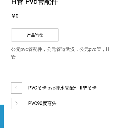
H管 Pvc管配件
￥0
产品询盘
公元pvc管配件，公元管道武汉，公元pvc管，H
管...
PVC吊卡 pvc排水管配件 Ⅱ型吊卡
PVC90度弯头