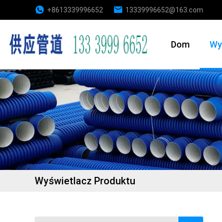
+8613339996652
13339996652@163.com
Dom
Wy
Wyświetlacz Produktu