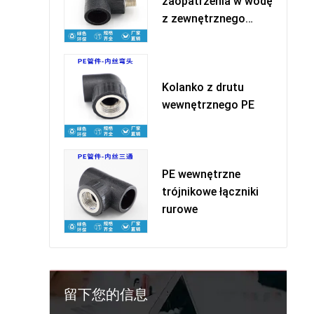
zaopatrzenia w wodę
z zewnętrznego
drutu PE - w
Kolanko z drutu
wewnętrznego PE
PE wewnętrzne
trójnikowe łączniki
rurowe
留下您的信息